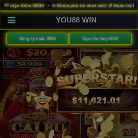
📢
 nhận thêm 500K!
✨ Khám phá trò chơi mới! 🎉 Hoàn trả lên đến
•
YOU88 WIN
Đăng ký nhận 288K
Nạp tiền tặng 500K