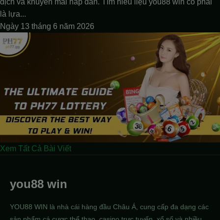
dịch và khuyến mãi hấp dẫn. Tìm hiểu liệu you88 win có phải
là lựa...
Ngày 13 tháng 6 năm 2026
Xem Tất Cả Bài Viết
you88 win
YOU88 WIN là nhà cái hàng đầu Châu Á, cung cấp đa dạng các
sản phẩm cá cược thể thao, casino trực tuyến, xổ số và nhiều