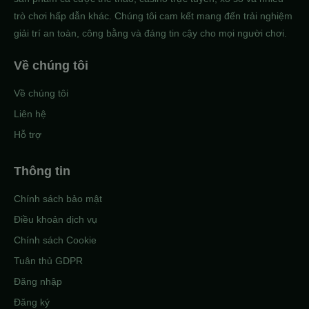
trò chơi hấp dẫn khác. Chúng tôi cam kết mang đến trải nghiệm
giải trí an toàn, công bằng và đáng tin cậy cho mọi người chơi.
Về chúng tôi
Về chúng tôi
Liên hệ
Hỗ trợ
Thông tin
Chính sách bảo mật
Điều khoản dịch vụ
Chính sách Cookie
Tuân thủ GDPR
Đăng nhập
Đăng ký