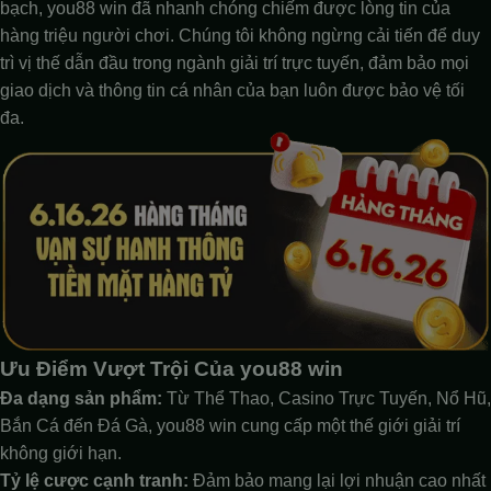
bạch, you88 win đã nhanh chóng chiếm được lòng tin của
hàng triệu người chơi. Chúng tôi không ngừng cải tiến để duy
trì vị thế dẫn đầu trong ngành giải trí trực tuyến, đảm bảo mọi
giao dịch và thông tin cá nhân của bạn luôn được bảo vệ tối
đa.
Ưu Điểm Vượt Trội Của you88 win
Đa dạng sản phẩm:
Từ Thể Thao, Casino Trực Tuyến, Nổ Hũ,
Bắn Cá đến Đá Gà, you88 win cung cấp một thế giới giải trí
không giới hạn.
Tỷ lệ cược cạnh tranh:
Đảm bảo mang lại lợi nhuận cao nhất