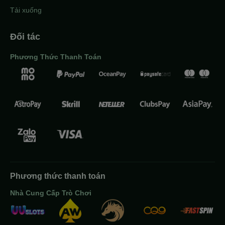
Tải xuống
Đối tác
Phương Thức Thanh Toán
Phương thức thanh toán
Nhà Cung Cấp Trò Chơi