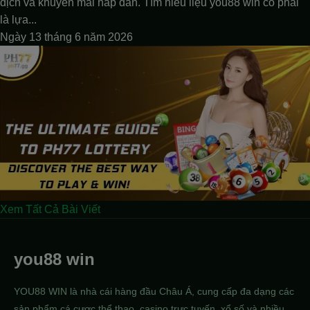
dịch và khuyến mãi hấp dẫn. Tìm hiểu liệu you88 win có phải
là lựa...
Ngày 13 tháng 6 năm 2026
Xem Tất Cả Bài Viết
you88 win
YOU88 WIN là nhà cái hàng đầu Châu Á, cung cấp đa dạng các
sản phẩm cá cược thể thao, casino trực tuyến, xổ số và nhiều