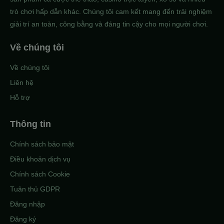
trò chơi hấp dẫn khác. Chúng tôi cam kết mang đến trải nghiệm
giải trí an toàn, công bằng và đáng tin cậy cho mọi người chơi.
Về chúng tôi
Về chúng tôi
Liên hệ
Hỗ trợ
Thông tin
Chính sách bảo mật
Điều khoản dịch vụ
Chính sách Cookie
Tuân thủ GDPR
Đăng nhập
Đăng ký