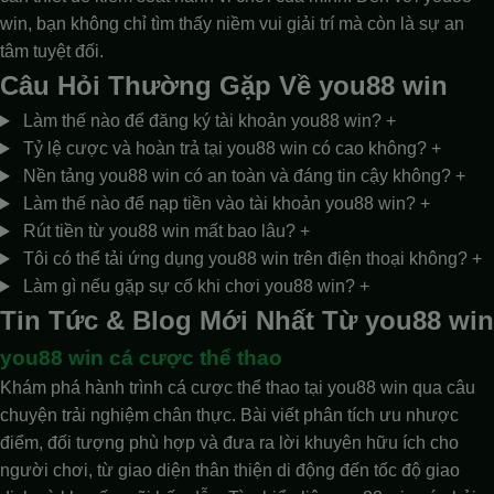
win, bạn không chỉ tìm thấy niềm vui giải trí mà còn là sự an
tâm tuyệt đối.
Câu Hỏi Thường Gặp Về you88 win
Làm thế nào để đăng ký tài khoản you88 win?
+
Tỷ lệ cược và hoàn trả tại you88 win có cao không?
+
Nền tảng you88 win có an toàn và đáng tin cậy không?
+
Làm thế nào để nạp tiền vào tài khoản you88 win?
+
Rút tiền từ you88 win mất bao lâu?
+
Tôi có thể tải ứng dụng you88 win trên điện thoại không?
+
Làm gì nếu gặp sự cố khi chơi you88 win?
+
Tin Tức & Blog Mới Nhất Từ you88 win
you88 win cá cược thể thao
Khám phá hành trình cá cược thể thao tại you88 win qua câu
chuyện trải nghiệm chân thực. Bài viết phân tích ưu nhược
điểm, đối tượng phù hợp và đưa ra lời khuyên hữu ích cho
người chơi, từ giao diện thân thiện di động đến tốc độ giao