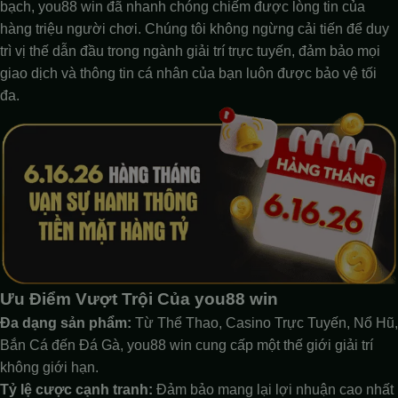
bạch, you88 win đã nhanh chóng chiếm được lòng tin của
hàng triệu người chơi. Chúng tôi không ngừng cải tiến để duy
trì vị thế dẫn đầu trong ngành giải trí trực tuyến, đảm bảo mọi
giao dịch và thông tin cá nhân của bạn luôn được bảo vệ tối
đa.
Ưu Điểm Vượt Trội Của you88 win
Đa dạng sản phẩm:
Từ Thể Thao, Casino Trực Tuyến, Nổ Hũ,
Bắn Cá đến Đá Gà, you88 win cung cấp một thế giới giải trí
không giới hạn.
Tỷ lệ cược cạnh tranh:
Đảm bảo mang lại lợi nhuận cao nhất