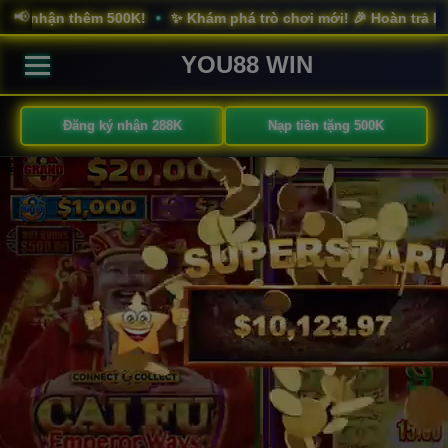
📢
 nhận thêm 500K!
✨ Khám phá trò chơi mới! 🎉 Hoàn trả lên đến
•
YOU88 WIN
Đăng ký nhận 288K
Nạp tiền tặng 500K