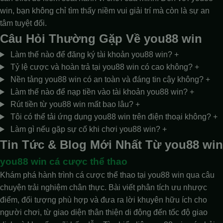
win, bạn không chỉ tìm thấy niềm vui giải trí mà còn là sự an
tâm tuyệt đối.
Câu Hỏi Thường Gặp Về you88 win
Làm thế nào để đăng ký tài khoản you88 win?
+
Tỷ lệ cược và hoàn trả tại you88 win có cao không?
+
Nền tảng you88 win có an toàn và đáng tin cậy không?
+
Làm thế nào để nạp tiền vào tài khoản you88 win?
+
Rút tiền từ you88 win mất bao lâu?
+
Tôi có thể tải ứng dụng you88 win trên điện thoại không?
+
Làm gì nếu gặp sự cố khi chơi you88 win?
+
Tin Tức & Blog Mới Nhất Từ you88 win
you88 win cá cược thể thao
Khám phá hành trình cá cược thể thao tại you88 win qua câu
chuyện trải nghiệm chân thực. Bài viết phân tích ưu nhược
điểm, đối tượng phù hợp và đưa ra lời khuyên hữu ích cho
người chơi, từ giao diện thân thiện di động đến tốc độ giao