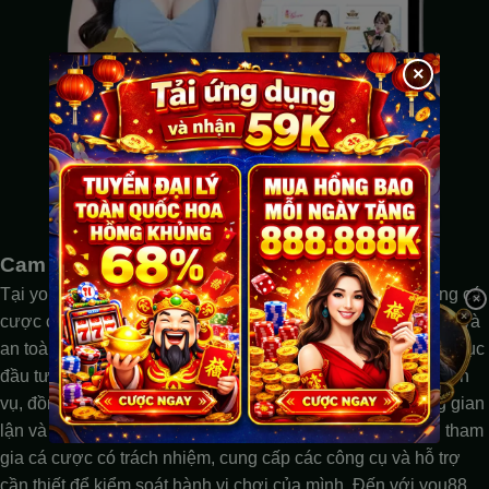
×
Cam Kết Của you88 win
Tại you88 win, chúng tôi cam kết mang đến một môi trường cá
×
cược công bằng, minh bạch và có trách nhiệm. Sự hài lòng và
an toàn của khách hàng là ưu tiên hàng đầu. Chúng tôi liên tục
đầu tư vào công nghệ mới nhất để nâng cao chất lượng dịch
vụ, đồng thời tuân thủ nghiêm ngặt các quy định về chống gian
lận và rửa tiền. you88 win cũng khuyến khích người chơi tham
gia cá cược có trách nhiệm, cung cấp các công cụ và hỗ trợ
cần thiết để kiểm soát hành vi chơi của mình. Đến với you88