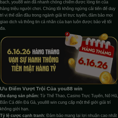
bạch, you88 win đã nhanh chóng chiếm được lòng tin của
hàng triệu người chơi. Chúng tôi không ngừng cải tiến để duy
trì vị thế dẫn đầu trong ngành giải trí trực tuyến, đảm bảo mọi
giao dịch và thông tin cá nhân của bạn luôn được bảo vệ tối
đa.
Ưu Điểm Vượt Trội Của you88 win
Đa dạng sản phẩm:
Từ Thể Thao, Casino Trực Tuyến, Nổ Hũ,
Bắn Cá đến Đá Gà, you88 win cung cấp một thế giới giải trí
không giới hạn.
Tỷ lệ cược cạnh tranh:
Đảm bảo mang lại lợi nhuận cao nhất