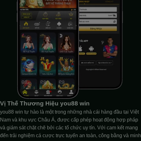
Vị Thế Thương Hiệu you88 win
you88 win tự hào là một trong những nhà cái hàng đầu tại Việt
Nam và khu vực Châu Á, được cấp phép hoạt động hợp pháp
và giám sát chặt chẽ bởi các tổ chức uy tín. Với cam kết mang
đến trải nghiệm cá cược trực tuyến an toàn, công bằng và minh