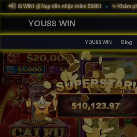
📢
 WIN! 💰 Nạp tiền nhận thêm 500K!
✨ Khám phá trò chơ
•
YOU88 WIN
YOU88 WIN
Blog