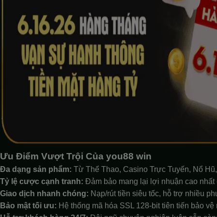
Ưu Điểm Vượt Trội Của you88 win
Đa dạng sản phẩm:
Từ Thể Thao, Casino Trực Tuyến, Nổ Hũ, B
Tỷ lệ cược cạnh tranh:
Đảm bảo mang lại lợi nhuận cao nhất 
Giao dịch nhanh chóng:
Nạp/rút tiền siêu tốc, hỗ trợ nhiều p
Bảo mật tối ưu:
Hệ thống mã hóa SSL 128-bit tiên tiến bảo vệ