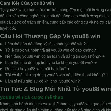
Cam Kết Của you88 win
Tại you88 win, chúng tôi cam kết mang đến một môi trường cá c
đầu tư vào công nghệ mới nhất để nâng cao chất lượng dịch vụ
gia cá cược có trách nhiệm, cung cấp các công cụ và hỗ trợ cần
tuyệt đối.
Câu Hỏi Thường Gặp Về you88 win
Làm thế nào để đăng ký tài khoản you88 win?
+
Tỷ lệ cược và hoàn trả tại you88 win có cao không?
+
Nền tảng you88 win có an toàn và đáng tin cậy không?
+
Làm thế nào để nạp tiền vào tài khoản you88 win?
+
Rút tiền từ you88 win mất bao lâu?
+
Tôi có thể tải ứng dụng you88 win trên điện thoại không?
+
Làm gì nếu gặp sự cố khi chơi you88 win?
+
Tin Tức & Blog Mới Nhất Từ you88 win
you88 win cá cược thể thao
Khám phá hành trình cá cược thể thao tại you88 win qua câu c
chơi, từ giao diện thân thiện di động đến tốc độ giao dịch và k