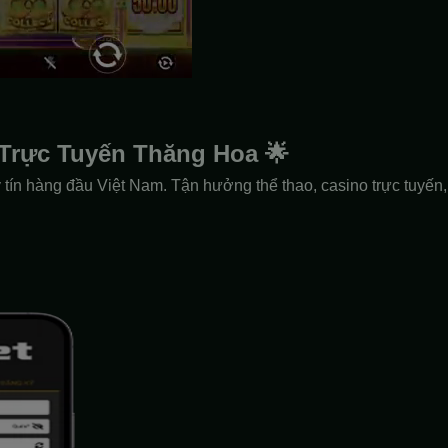
Trực Tuyến Thăng Hoa 🌟
ín hàng đầu Việt Nam. Tận hưởng thể thao, casino trực tuyến, 