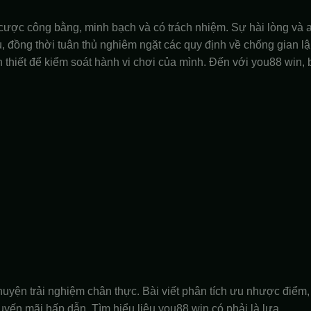
ược công bằng, minh bạch và có trách nhiệm. Sự hài lòng và an
, đồng thời tuân thủ nghiêm ngặt các quy định về chống gian l
 thiết để kiểm soát hành vi chơi của mình. Đến với you88 win, b
huyện trải nghiệm chân thực. Bài viết phân tích ưu nhược điểm
huyến mãi hấp dẫn. Tìm hiểu liệu you88 win có phải là lựa...