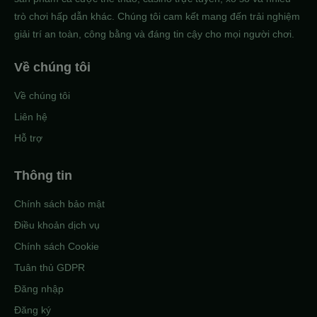
trò chơi hấp dẫn khác. Chúng tôi cam kết mang đến trải nghiệm
giải trí an toàn, công bằng và đáng tin cậy cho mọi người chơi.
Về chúng tôi
Về chúng tôi
Liên hệ
Hỗ trợ
Thông tin
Chính sách bảo mật
Điều khoản dịch vụ
Chính sách Cookie
Tuân thủ GDPR
Đăng nhập
Đăng ký