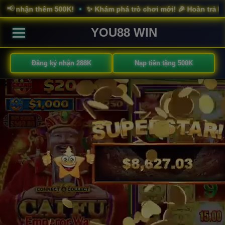
📢
 nhận thêm 500K!
✨ Khám phá trò chơi mới! 🎉 Hoàn trả lên đế
•
YOU88 WIN
Đăng ký nhận 288K
Nạp tiền tặng 500K