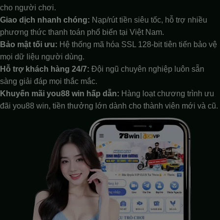
cho người chơi.
Giao dịch nhanh chóng:
Nạp/rút tiền siêu tốc, hỗ trợ nhiều
phương thức thanh toán phổ biến tại Việt Nam.
Bảo mật tối ưu:
Hệ thống mã hóa SSL 128-bit tiên tiến bảo vệ
mọi dữ liệu người dùng.
Hỗ trợ khách hàng 24/7:
Đội ngũ chuyên nghiệp luôn sẵn
sàng giải đáp mọi thắc mắc.
Khuyến mãi you88 win hấp dẫn:
Hàng loạt chương trình ưu
đãi you88 win, tiền thưởng lớn dành cho thành viên mới và cũ.