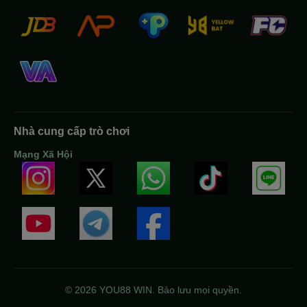
Nhà cung cấp trò chơi
Mạng Xã Hội
©
2026
YOU88 WIN. Bảo lưu mọi quyền.