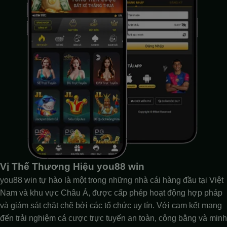
Vị Thế Thương Hiệu you88 win
you88 win tự hào là một trong những nhà cái hàng đầu tại Việt
Nam và khu vực Châu Á, được cấp phép hoạt động hợp pháp
và giám sát chặt chẽ bởi các tổ chức uy tín. Với cam kết mang
đến trải nghiệm cá cược trực tuyến an toàn, công bằng và minh