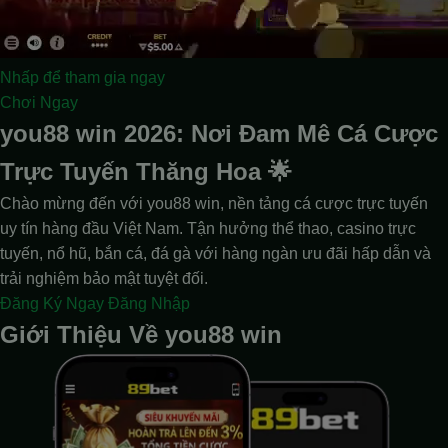
Nhấp để tham gia ngay
Chơi Ngay
you88 win 2026: Nơi Đam Mê Cá Cược
Trực Tuyến Thăng Hoa 🌟
Chào mừng đến với you88 win, nền tảng cá cược trực tuyến
uy tín hàng đầu Việt Nam. Tận hưởng thể thao, casino trực
tuyến, nổ hũ, bắn cá, đá gà với hàng ngàn ưu đãi hấp dẫn và
trải nghiệm bảo mật tuyệt đối.
Đăng Ký Ngay
Đăng Nhập
Giới Thiệu Về you88 win