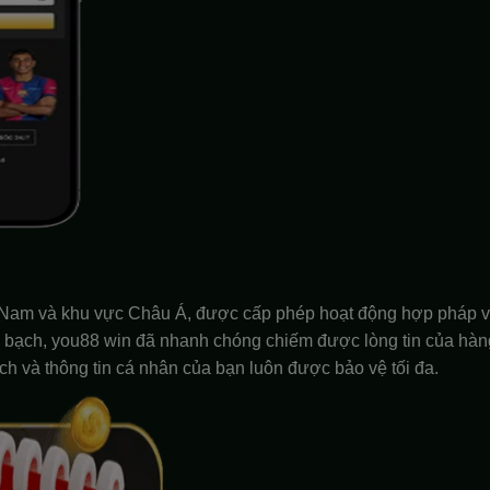
t Nam và khu vực Châu Á, được cấp phép hoạt động hợp pháp và
 bạch, you88 win đã nhanh chóng chiếm được lòng tin của hàng t
ịch và thông tin cá nhân của bạn luôn được bảo vệ tối đa.