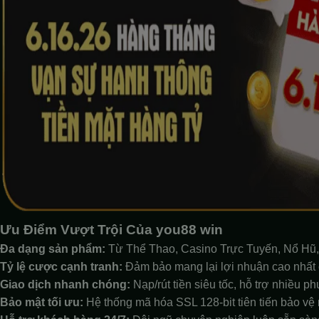
Ưu Điểm Vượt Trội Của you88 win
Đa dạng sản phẩm:
Từ Thể Thao, Casino Trực Tuyến, Nổ Hũ, B
Tỷ lệ cược cạnh tranh:
Đảm bảo mang lại lợi nhuận cao nhất 
Giao dịch nhanh chóng:
Nạp/rút tiền siêu tốc, hỗ trợ nhiều p
Bảo mật tối ưu:
Hệ thống mã hóa SSL 128-bit tiên tiến bảo vệ