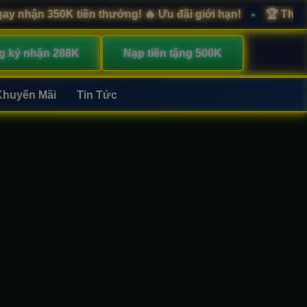
350K tiền thưởng! 🔥 Ưu đãi giới hạn!
🏆 Thắng lớn vớ
•
g ký nhận 288K
Nạp tiền tặng 500K
Khuyến Mãi
Tin Tức