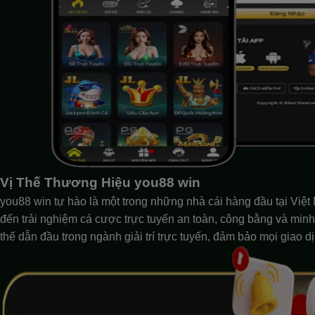
Vị Thế Thương Hiệu you88 win
you88 win tự hào là một trong những nhà cái hàng đầu tại Việ
đến trải nghiệm cá cược trực tuyến an toàn, công bằng và minh
thế dẫn đầu trong ngành giải trí trực tuyến, đảm bảo mọi giao d