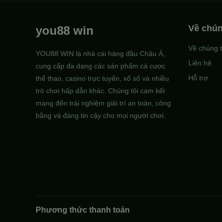
Về chún
you88 win
Về chúng t
YOU88 WIN là nhà cái hàng đầu Châu Á,
Liên hệ
cung cấp đa dạng các sản phẩm cá cược
Hỗ trợ
thể thao, casino trực tuyến, xổ số và nhiều
trò chơi hấp dẫn khác. Chúng tôi cam kết
mang đến trải nghiệm giải trí an toàn, công
bằng và đáng tin cậy cho mọi người chơi.
Phương thức thanh toán