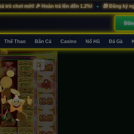
i mới! 🎉 Hoàn trả lên đến 1.2%!
🎁 Đăng ký ngay nhận 
•
Đăn
Thể Thao
Bắn Cá
Casino
Nổ Hũ
Đá Gà