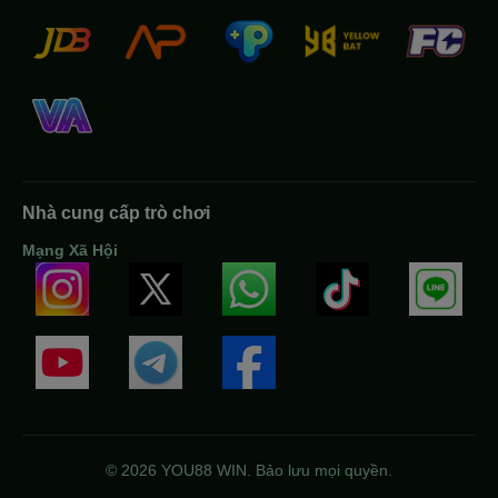
Nhà cung cấp trò chơi
Mạng Xã Hội
©
2026
YOU88 WIN. Bảo lưu mọi quyền.