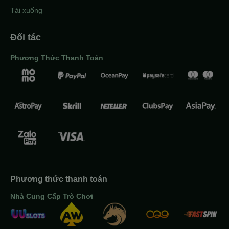
Tải xuống
Đối tác
Phương Thức Thanh Toán
Phương thức thanh toán
Nhà Cung Cấp Trò Chơi