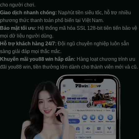
cho người chơi.
Giao dịch nhanh chóng:
Nạp/rút tiền siêu tốc, hỗ trợ nhiều
phương thức thanh toán phổ biến tại Việt Nam.
Bảo mật tối ưu:
Hệ thống mã hóa SSL 128-bit tiên tiến bảo vệ
mọi dữ liệu người dùng.
Hỗ trợ khách hàng 24/7:
Đội ngũ chuyên nghiệp luôn sẵn
sàng giải đáp mọi thắc mắc.
Khuyến mãi you88 win hấp dẫn:
Hàng loạt chương trình ưu
đãi you88 win, tiền thưởng lớn dành cho thành viên mới và cũ.