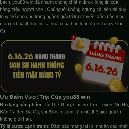
bạch, you88 win đã nhanh chóng chiếm được lòng tin của
hàng triệu người chơi. Chúng tôi không ngừng cải tiến để duy
trì vị thế dẫn đầu trong ngành giải trí trực tuyến, đảm bảo mọi
giao dịch và thông tin cá nhân của bạn luôn được bảo vệ tối
đa.
Ưu Điểm Vượt Trội Của you88 win
Đa dạng sản phẩm:
Từ Thể Thao, Casino Trực Tuyến, Nổ Hũ,
Bắn Cá đến Đá Gà, you88 win cung cấp một thế giới giải trí
không giới hạn.
Tỷ lệ cược cạnh tranh:
Đảm bảo mang lại lợi nhuận cao nhất