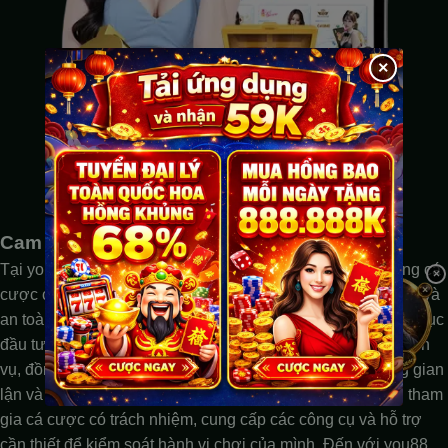
×
Cam Kết Của you88 win
Tại you88 win, chúng tôi cam kết mang đến một môi trường cá
×
cược công bằng, minh bạch và có trách nhiệm. Sự hài lòng và
an toàn của khách hàng là ưu tiên hàng đầu. Chúng tôi liên tục
đầu tư vào công nghệ mới nhất để nâng cao chất lượng dịch
vụ, đồng thời tuân thủ nghiêm ngặt các quy định về chống gian
lận và rửa tiền. you88 win cũng khuyến khích người chơi tham
gia cá cược có trách nhiệm, cung cấp các công cụ và hỗ trợ
cần thiết để kiểm soát hành vi chơi của mình. Đến với you88