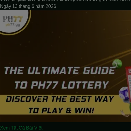
Ngày 13 tháng 6 năm 2026
Xem Tất Cả Bài Viết