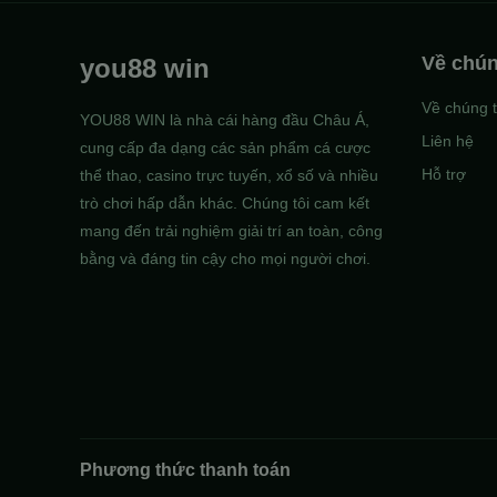
Về chún
you88 win
Về chúng t
YOU88 WIN là nhà cái hàng đầu Châu Á,
Liên hệ
cung cấp đa dạng các sản phẩm cá cược
Hỗ trợ
thể thao, casino trực tuyến, xổ số và nhiều
trò chơi hấp dẫn khác. Chúng tôi cam kết
mang đến trải nghiệm giải trí an toàn, công
bằng và đáng tin cậy cho mọi người chơi.
Phương thức thanh toán