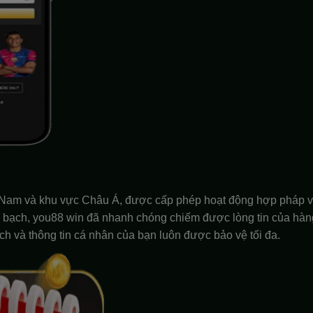
t Nam và khu vực Châu Á, được cấp phép hoạt động hợp pháp và
 bạch, you88 win đã nhanh chóng chiếm được lòng tin của hàng t
ịch và thông tin cá nhân của bạn luôn được bảo vệ tối đa.