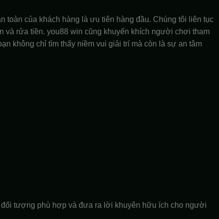
 toàn của khách hàng là ưu tiên hàng đầu. Chúng tôi liên tục
ận và rửa tiền. you88 win cũng khuyến khích người chơi tham
ạn không chỉ tìm thấy niềm vui giải trí mà còn là sự an tâm
, đối tượng phù hợp và đưa ra lời khuyên hữu ích cho người