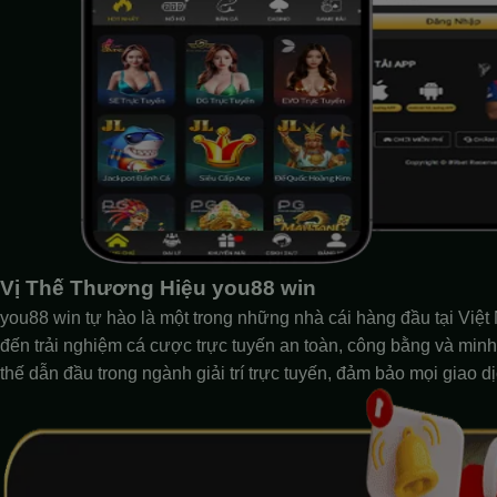
Vị Thế Thương Hiệu you88 win
you88 win tự hào là một trong những nhà cái hàng đầu tại Việ
đến trải nghiệm cá cược trực tuyến an toàn, công bằng và minh
thế dẫn đầu trong ngành giải trí trực tuyến, đảm bảo mọi giao d