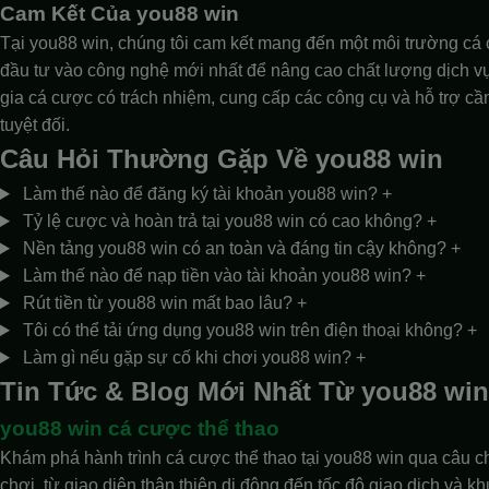
Cam Kết Của you88 win
Tại you88 win, chúng tôi cam kết mang đến một môi trường cá c
đầu tư vào công nghệ mới nhất để nâng cao chất lượng dịch vụ
gia cá cược có trách nhiệm, cung cấp các công cụ và hỗ trợ cần
tuyệt đối.
Câu Hỏi Thường Gặp Về you88 win
Làm thế nào để đăng ký tài khoản you88 win?
+
Tỷ lệ cược và hoàn trả tại you88 win có cao không?
+
Nền tảng you88 win có an toàn và đáng tin cậy không?
+
Làm thế nào để nạp tiền vào tài khoản you88 win?
+
Rút tiền từ you88 win mất bao lâu?
+
Tôi có thể tải ứng dụng you88 win trên điện thoại không?
+
Làm gì nếu gặp sự cố khi chơi you88 win?
+
Tin Tức & Blog Mới Nhất Từ you88 win
you88 win cá cược thể thao
Khám phá hành trình cá cược thể thao tại you88 win qua câu c
chơi, từ giao diện thân thiện di động đến tốc độ giao dịch và k