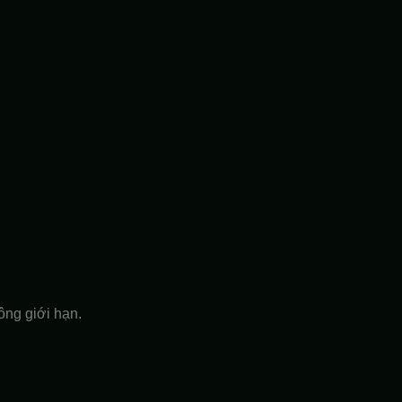
ông giới hạn.