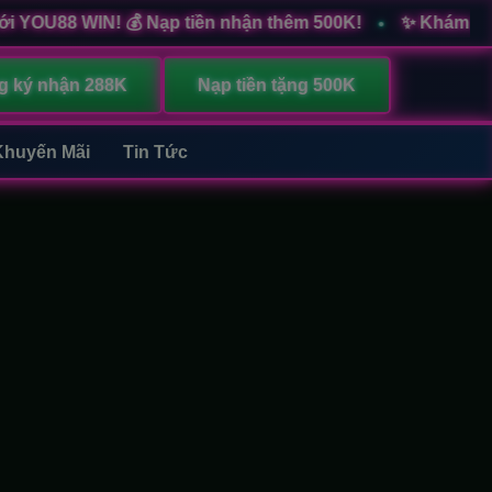
8 WIN! 💰 Nạp tiền nhận thêm 500K!
✨ Khám phá trò chơ
•
g ký nhận 288K
Nạp tiền tặng 500K
Khuyến Mãi
Tin Tức