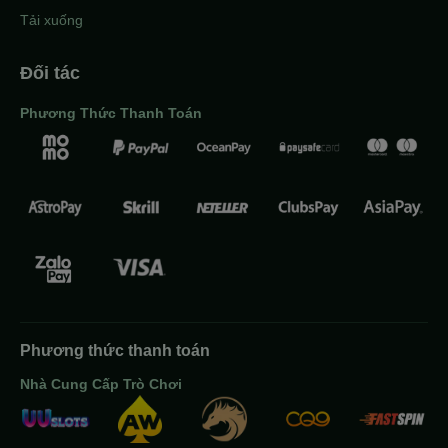
Tải xuống
Đối tác
Phương Thức Thanh Toán
Phương thức thanh toán
Nhà Cung Cấp Trò Chơi