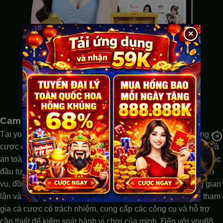
×
Cam Kết Của you88 win
Tại you88 win, chúng tôi cam kết mang đến một môi trường cá
×
cược công bằng, minh bạch và có trách nhiệm. Sự hài lòng và
an toàn của khách hàng là ưu tiên hàng đầu. Chúng tôi liên tục
đầu tư vào công nghệ mới nhất để nâng cao chất lượng dịch
vụ, đồng thời tuân thủ nghiêm ngặt các quy định về chống gian
lận và rửa tiền. you88 win cũng khuyến khích người chơi tham
gia cá cược có trách nhiệm, cung cấp các công cụ và hỗ trợ
cần thiết để kiểm soát hành vi chơi của mình. Đến với you88