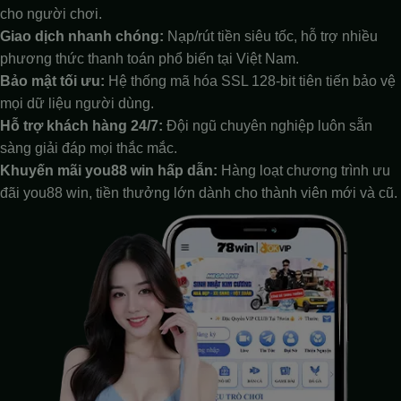
cho người chơi.
Giao dịch nhanh chóng:
Nạp/rút tiền siêu tốc, hỗ trợ nhiều
phương thức thanh toán phổ biến tại Việt Nam.
Bảo mật tối ưu:
Hệ thống mã hóa SSL 128-bit tiên tiến bảo vệ
mọi dữ liệu người dùng.
Hỗ trợ khách hàng 24/7:
Đội ngũ chuyên nghiệp luôn sẵn
sàng giải đáp mọi thắc mắc.
Khuyến mãi you88 win hấp dẫn:
Hàng loạt chương trình ưu
đãi you88 win, tiền thưởng lớn dành cho thành viên mới và cũ.