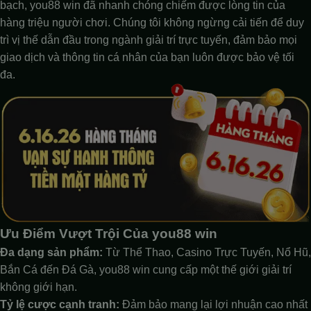
bạch, you88 win đã nhanh chóng chiếm được lòng tin của
hàng triệu người chơi. Chúng tôi không ngừng cải tiến để duy
trì vị thế dẫn đầu trong ngành giải trí trực tuyến, đảm bảo mọi
giao dịch và thông tin cá nhân của bạn luôn được bảo vệ tối
đa.
Ưu Điểm Vượt Trội Của you88 win
Đa dạng sản phẩm:
Từ Thể Thao, Casino Trực Tuyến, Nổ Hũ,
Bắn Cá đến Đá Gà, you88 win cung cấp một thế giới giải trí
không giới hạn.
Tỷ lệ cược cạnh tranh:
Đảm bảo mang lại lợi nhuận cao nhất