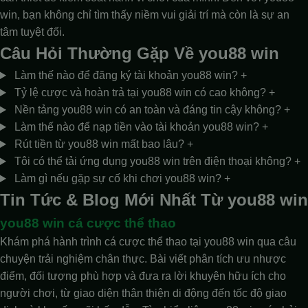
win, bạn không chỉ tìm thấy niềm vui giải trí mà còn là sự an
tâm tuyệt đối.
Câu Hỏi Thường Gặp Về you88 win
Làm thế nào để đăng ký tài khoản you88 win?
+
Tỷ lệ cược và hoàn trả tại you88 win có cao không?
+
Nền tảng you88 win có an toàn và đáng tin cậy không?
+
Làm thế nào để nạp tiền vào tài khoản you88 win?
+
Rút tiền từ you88 win mất bao lâu?
+
Tôi có thể tải ứng dụng you88 win trên điện thoại không?
+
Làm gì nếu gặp sự cố khi chơi you88 win?
+
Tin Tức & Blog Mới Nhất Từ you88 win
you88 win cá cược thể thao
Khám phá hành trình cá cược thể thao tại you88 win qua câu
chuyện trải nghiệm chân thực. Bài viết phân tích ưu nhược
điểm, đối tượng phù hợp và đưa ra lời khuyên hữu ích cho
người chơi, từ giao diện thân thiện di động đến tốc độ giao