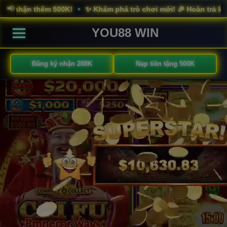
📢
nhận thêm 500K!
✨ Khám phá trò chơi mới! 🎉 Hoàn trả lên đến
•
YOU88 WIN
Đăng ký nhận 288K
Nạp tiền tặng 500K