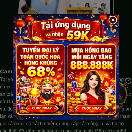
×
Cam Kết Của you88 win
Tại you88 win, chúng tôi cam kết mang đến một môi trường cá
×
cược công bằng, minh bạch và có trách nhiệm. Sự hài lòng và
an toàn của khách hàng là ưu tiên hàng đầu. Chúng tôi liên tục
đầu tư vào công nghệ mới nhất để nâng cao chất lượng dịch
vụ, đồng thời tuân thủ nghiêm ngặt các quy định về chống gian
lận và rửa tiền. you88 win cũng khuyến khích người chơi tham
gia cá cược có trách nhiệm, cung cấp các công cụ và hỗ trợ
cần thiết để kiểm soát hành vi chơi của mình. Đến với you88