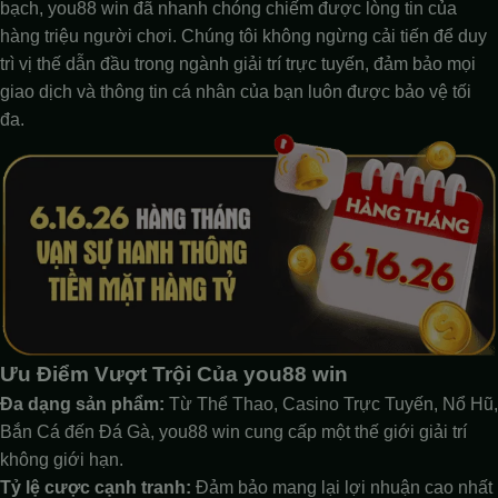
bạch, you88 win đã nhanh chóng chiếm được lòng tin của
hàng triệu người chơi. Chúng tôi không ngừng cải tiến để duy
trì vị thế dẫn đầu trong ngành giải trí trực tuyến, đảm bảo mọi
giao dịch và thông tin cá nhân của bạn luôn được bảo vệ tối
đa.
Ưu Điểm Vượt Trội Của you88 win
Đa dạng sản phẩm:
Từ Thể Thao, Casino Trực Tuyến, Nổ Hũ,
Bắn Cá đến Đá Gà, you88 win cung cấp một thế giới giải trí
không giới hạn.
Tỷ lệ cược cạnh tranh:
Đảm bảo mang lại lợi nhuận cao nhất