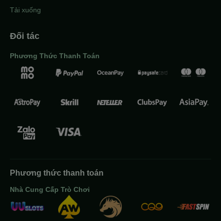
Tải xuống
Đối tác
Phương Thức Thanh Toán
Phương thức thanh toán
Nhà Cung Cấp Trò Chơi