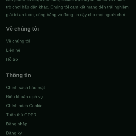
trò chơi hấp dẫn khác. Chúng tôi cam kết mang đến trải nghiệm
giải trí an toàn, công bằng và đáng tin cậy cho mọi người chơi.
Về chúng tôi
Về chúng tôi
Liên hệ
Hỗ trợ
Thông tin
Chính sách bảo mật
Điều khoản dịch vụ
Chính sách Cookie
Tuân thủ GDPR
Đăng nhập
Đăng ký