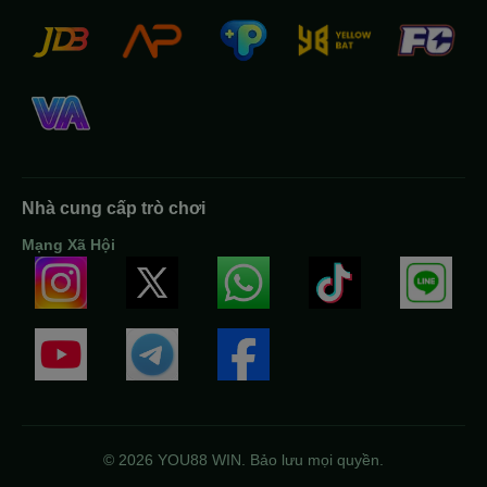
Nhà cung cấp trò chơi
Mạng Xã Hội
©
2026
YOU88 WIN. Bảo lưu mọi quyền.