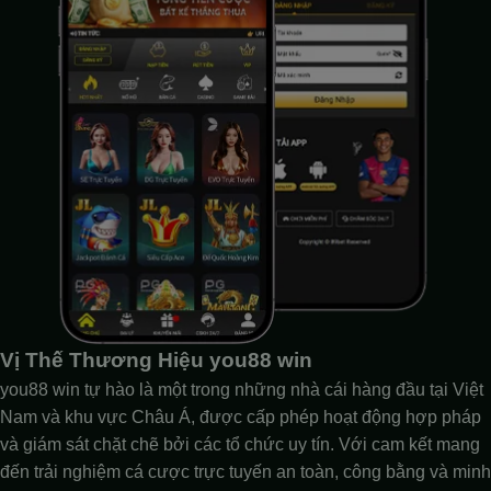
Vị Thế Thương Hiệu you88 win
you88 win tự hào là một trong những nhà cái hàng đầu tại Việt
Nam và khu vực Châu Á, được cấp phép hoạt động hợp pháp
và giám sát chặt chẽ bởi các tổ chức uy tín. Với cam kết mang
đến trải nghiệm cá cược trực tuyến an toàn, công bằng và minh