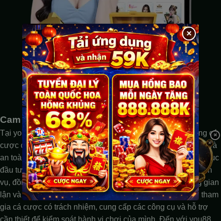
×
Cam Kết Của you88 win
Tại you88 win, chúng tôi cam kết mang đến một môi trường cá
×
cược công bằng, minh bạch và có trách nhiệm. Sự hài lòng và
an toàn của khách hàng là ưu tiên hàng đầu. Chúng tôi liên tục
đầu tư vào công nghệ mới nhất để nâng cao chất lượng dịch
vụ, đồng thời tuân thủ nghiêm ngặt các quy định về chống gian
lận và rửa tiền. you88 win cũng khuyến khích người chơi tham
gia cá cược có trách nhiệm, cung cấp các công cụ và hỗ trợ
cần thiết để kiểm soát hành vi chơi của mình. Đến với you88