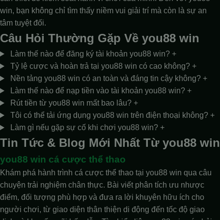
win, bạn không chỉ tìm thấy niềm vui giải trí mà còn là sự an
tâm tuyệt đối.
Câu Hỏi Thường Gặp Về you88 win
Làm thế nào để đăng ký tài khoản you88 win?
+
Tỷ lệ cược và hoàn trả tại you88 win có cao không?
+
Nền tảng you88 win có an toàn và đáng tin cậy không?
+
Làm thế nào để nạp tiền vào tài khoản you88 win?
+
Rút tiền từ you88 win mất bao lâu?
+
Tôi có thể tải ứng dụng you88 win trên điện thoại không?
+
Làm gì nếu gặp sự cố khi chơi you88 win?
+
Tin Tức & Blog Mới Nhất Từ you88 win
you88 win cá cược thể thao
Khám phá hành trình cá cược thể thao tại you88 win qua câu
chuyện trải nghiệm chân thực. Bài viết phân tích ưu nhược
điểm, đối tượng phù hợp và đưa ra lời khuyên hữu ích cho
người chơi, từ giao diện thân thiện di động đến tốc độ giao