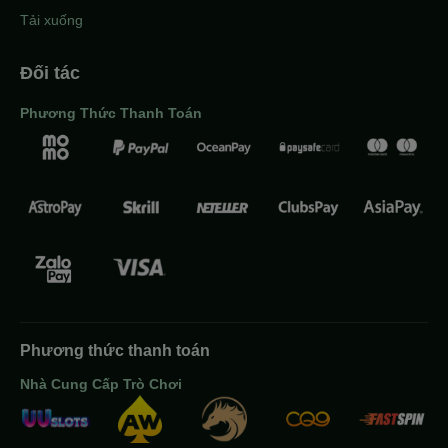
Tải xuống
Đối tác
Phương Thức Thanh Toán
Phương thức thanh toán
Nhà Cung Cấp Trò Chơi