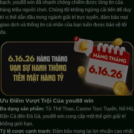
bạch, you88 win đã nhanh chóng chiếm được lòng tin của
hàng triệu người chơi. Chúng tôi không ngừng cải tiến để duy
trì vị thế dẫn đầu trong ngành giải trí trực tuyến, đảm bảo mọi
giao dịch và thông tin cá nhân của bạn luôn được bảo vệ tối
đa.
Ưu Điểm Vượt Trội Của you88 win
Đa dạng sản phẩm:
Từ Thể Thao, Casino Trực Tuyến, Nổ Hũ,
Bắn Cá đến Đá Gà, you88 win cung cấp một thế giới giải trí
không giới hạn.
Tỷ lệ cược cạnh tranh:
Đảm bảo mang lại lợi nhuận cao nhất