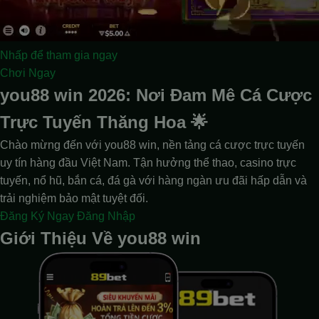
Nhấp để tham gia ngay
Chơi Ngay
you88 win 2026: Nơi Đam Mê Cá Cược
Trực Tuyến Thăng Hoa 🌟
Chào mừng đến với you88 win, nền tảng cá cược trực tuyến
uy tín hàng đầu Việt Nam. Tận hưởng thể thao, casino trực
tuyến, nổ hũ, bắn cá, đá gà với hàng ngàn ưu đãi hấp dẫn và
trải nghiệm bảo mật tuyệt đối.
Đăng Ký Ngay
Đăng Nhập
Giới Thiệu Về you88 win