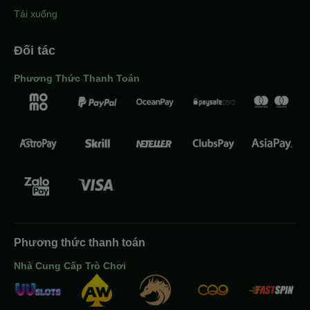
Tải xuống
Đối tác
Phương Thức Thanh Toán
Phương thức thanh toán
Nhà Cung Cấp Trò Chơi