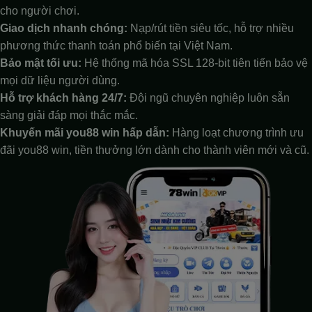
cho người chơi.
Giao dịch nhanh chóng:
Nạp/rút tiền siêu tốc, hỗ trợ nhiều
phương thức thanh toán phổ biến tại Việt Nam.
Bảo mật tối ưu:
Hệ thống mã hóa SSL 128-bit tiên tiến bảo vệ
mọi dữ liệu người dùng.
Hỗ trợ khách hàng 24/7:
Đội ngũ chuyên nghiệp luôn sẵn
sàng giải đáp mọi thắc mắc.
Khuyến mãi you88 win hấp dẫn:
Hàng loạt chương trình ưu
đãi you88 win, tiền thưởng lớn dành cho thành viên mới và cũ.