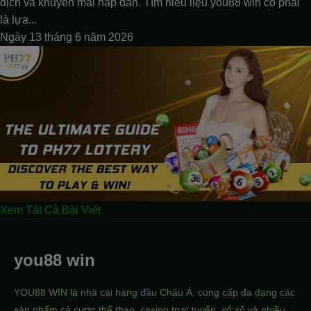
dịch và khuyến mãi hấp dẫn. Tìm hiểu liệu you88 win có phải
là lựa...
Ngày 13 tháng 6 năm 2026
Xem Tất Cả Bài Viết
you88 win
YOU88 WIN là nhà cái hàng đầu Châu Á, cung cấp đa dạng các
sản phẩm cá cược thể thao, casino trực tuyến, xổ số và nhiều