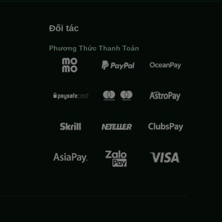
Đối tác
Phương Thức Thanh Toán