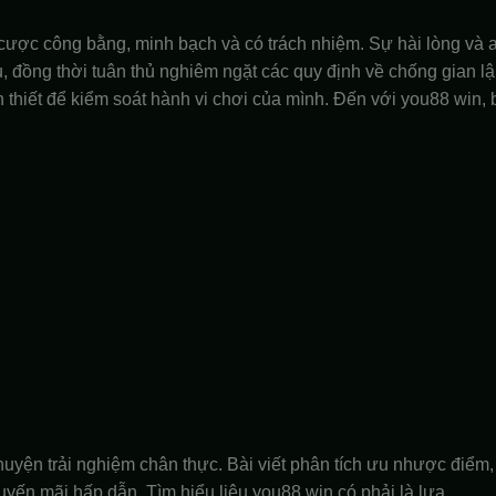
ược công bằng, minh bạch và có trách nhiệm. Sự hài lòng và an
, đồng thời tuân thủ nghiêm ngặt các quy định về chống gian l
 thiết để kiểm soát hành vi chơi của mình. Đến với you88 win, b
huyện trải nghiệm chân thực. Bài viết phân tích ưu nhược điểm
huyến mãi hấp dẫn. Tìm hiểu liệu you88 win có phải là lựa...