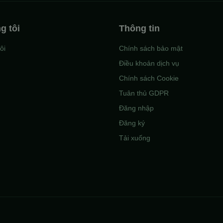
g tôi
Thông tin
ôi
Chính sách bảo mật
Điều khoản dịch vụ
Chính sách Cookie
Tuân thủ GDPR
Đăng nhập
Đăng ký
Tải xuống