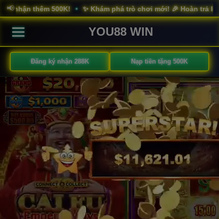
📢
 nhận thêm 500K!
✨ Khám phá trò chơi mới! 🎉 Hoàn trả lên đến
•
YOU88 WIN
Đăng ký nhận 288K
Nạp tiền tặng 500K