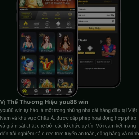
Vị Thế Thương Hiệu you88 win
you88 win tự hào là một trong những nhà cái hàng đầu tại Việt
Nam và khu vực Châu Á, được cấp phép hoạt động hợp pháp
và giám sát chặt chẽ bởi các tổ chức uy tín. Với cam kết mang
đến trải nghiệm cá cược trực tuyến an toàn, công bằng và minh