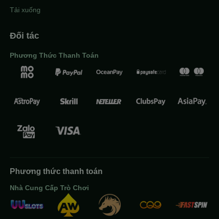
Tải xuống
Đối tác
Phương Thức Thanh Toán
Phương thức thanh toán
Nhà Cung Cấp Trò Chơi