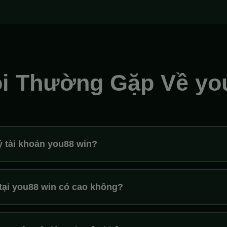
i Thường Gặp Về yo
ý tài khoản you88 win?
 tại you88 win có cao không?