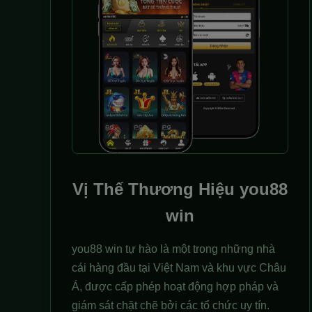
Vị Thế Thương Hiệu you88
win
you88 win tự hào là một trong những nhà
cái hàng đầu tại Việt Nam và khu vực Châu
Á, được cấp phép hoạt động hợp pháp và
giám sát chặt chẽ bởi các tổ chức uy tín.