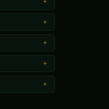
+
+
+
+
+