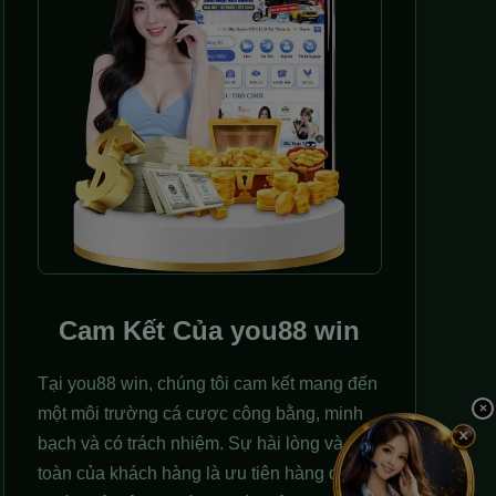
Cam Kết Của you88 win
Tại you88 win, chúng tôi cam kết mang đến
×
một môi trường cá cược công bằng, minh
bạch và có trách nhiệm. Sự hài lòng và an
toàn của khách hàng là ưu tiên hàng đầu.