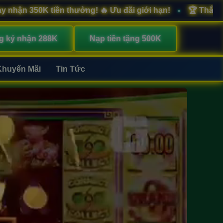
tiền thưởng! 🔥 Ưu đãi giới hạn!
🏆 Thắng lớn với YOU
•
g ký nhận 288K
Nạp tiền tặng 500K
Khuyến Mãi
Tin Tức