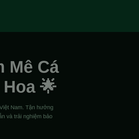
m Mê Cá
 Hoa 🌟
 Việt Nam. Tận hưởng
ẫn và trải nghiệm bảo