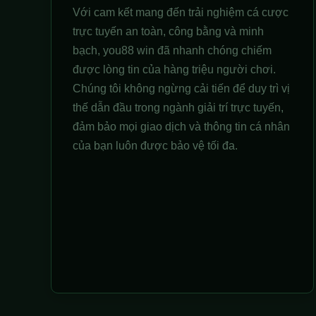
Với cam kết mang đến trải nghiệm cá cược
trực tuyến an toàn, công bằng và minh
bạch, you88 win đã nhanh chóng chiếm
được lòng tin của hàng triệu người chơi.
Chúng tôi không ngừng cải tiến để duy trì vị
thế dẫn đầu trong ngành giải trí trực tuyến,
đảm bảo mọi giao dịch và thông tin cá nhân
của bạn luôn được bảo vệ tối đa.