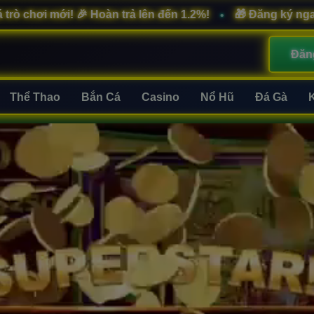
! 🎉 Hoàn trả lên đến 1.2%!
🎁 Đăng ký ngay nhận 350K 
•
Đăn
Thể Thao
Bắn Cá
Casino
Nổ Hũ
Đá Gà